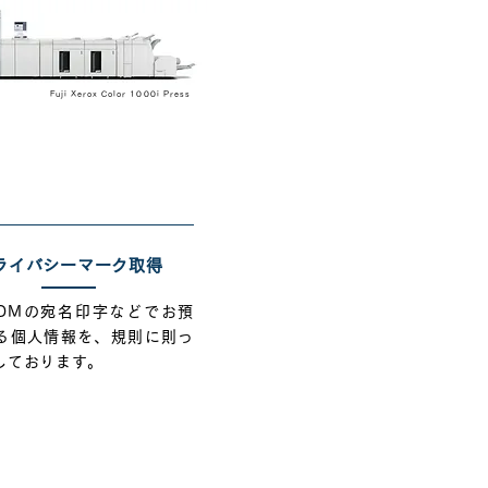
Fuji Xerox Colo
r 1000i Press
ライバシーマーク取得
DMの宛名印字などでお預
る個人情報を、規則に則っ
しております。