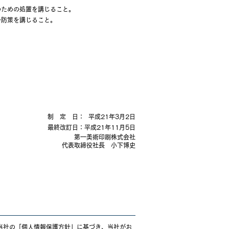
のための処置を講じること。
予防策を講じること。
制 定 日： 平成21年3月2
日
最終改訂日：平成21年11月5日
第一美術印刷株式会社
代表取締役社長 小下博史
当社の「個人情報保護方針」に基づき、当社がお