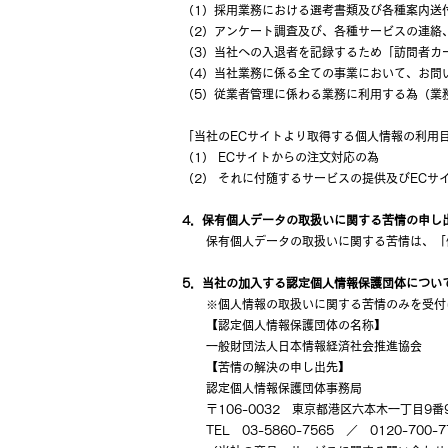
（1）採用業務における選考書類及び各種案内送
（2）アンケート調査及び、各種サービスの連絡
（3）当社への入退者を記録するため「訪問者カ
（4）当社業務に係る全ての事業において、お問
（5）従業者管理に係わる業務に利用する為（業
「当社のECサイトより取得する個人情報の利用
（1） ECサイトからの注文対応の為
（2） それに付随するサービスの提供及びECサ
4．保有個人データの取扱いに関する苦情の申し
保有個人データの取扱いに関する苦情は、「個
5．当社の加入する認定個人情報保護団体につい
※個人情報の取扱いに関する苦情のみを受付
【認定個人情報保護団体の名称】
一般財団法人日本情報経済社会推進協会
【苦情の解決の申し出先】
認定個人情報保護団体事務局
〒106-0032 東京都港区六本木一丁目9番
TEL 03-5860-7565 ／ 0120-700-7