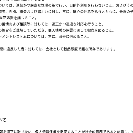
ついては、適切かつ厳密な管理の基で行い、目的外利用を行わないこと、およびそ
滅失、き損、紛失および漏えいに対し、常に、細心の注意を払うとともに、最善の
是正処置を講じること。
の苦情および相談等に対しては、適正かつ迅速な対応を行うこと。
の趣旨をご理解していただき、個人情報の保護に関して徹底を図ること。
ジメントシステムについては、常に、改善に努めること。
理に違反した者に対しては、会社として毅然態度で臨む所存であります。
いて
報を適正に取り扱い、個人情報保護を徹底することが社会的責務であると認識し、